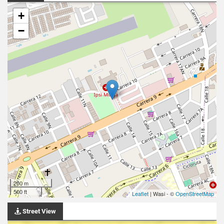
+
−
200 m
500 ft
Leaflet
| Wasi - ©
OpenStreetMap
Street View