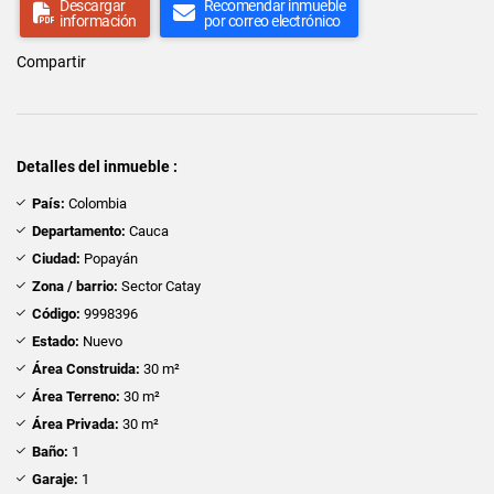
Descargar
Recomendar inmueble
información
por correo electrónico
Compartir
Detalles del inmueble :
País:
Colombia
Departamento:
Cauca
Ciudad:
Popayán
Zona / barrio:
Sector Catay
Código:
9998396
Estado:
Nuevo
Área Construida:
30 m²
Área Terreno:
30 m²
Área Privada:
30 m²
Baño:
1
Garaje:
1