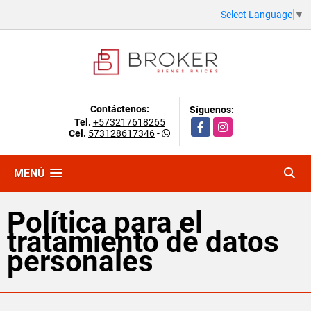
Select Language
▼
Contáctenos:
Síguenos:
Tel.
+573217618265
Facebook
Instagram
Cel.
573128617346
-
MENÚ
Política para el
tratamiento de datos
personales