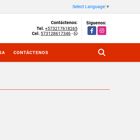
Select Language
▼
Contáctenos:
Síguenos:
Tel.
+573217618265
Facebook
Instagram
Cel.
573128617346
-
SA
CONTÁCTENOS