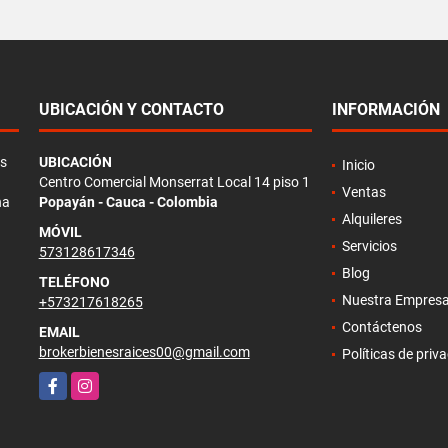
UBICACIÓN Y CONTACTO
INFORMACIÓN
as
UBICACIÓN
Inicio
Centro Comercial Monserrat Local 14 piso 1
Ventas
na
Popayán - Cauca - Colombia
Alquileres
MÓVIL
Servicios
573128617346
Blog
TELÉFONO
Nuestra Empres
+573217618265
Contáctenos
EMAIL
brokerbienesraices00@gmail.com
Políticas de priv
Facebook
Instagram