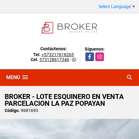
Select Language
▼
Contáctenos:
Síguenos:
Tel.
+573217618265
Facebook
Instagram
Cel.
573128617346
-
MENÚ
BROKER - LOTE ESQUINERO EN VENTA
PARCELACION LA PAZ POPAYAN
Código.
9681693