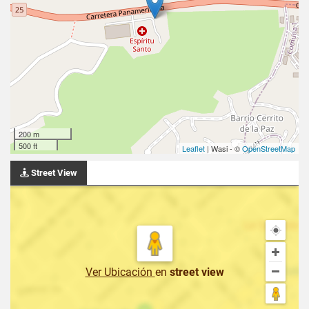
200 m
500 ft
Leaflet
| Wasi - ©
OpenStreetMap
Street View
Ver Ubicación
en
street view