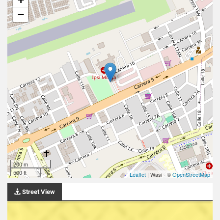
−
200 m
500 ft
Leaflet
| Wasi - ©
OpenStreetMap
Street View