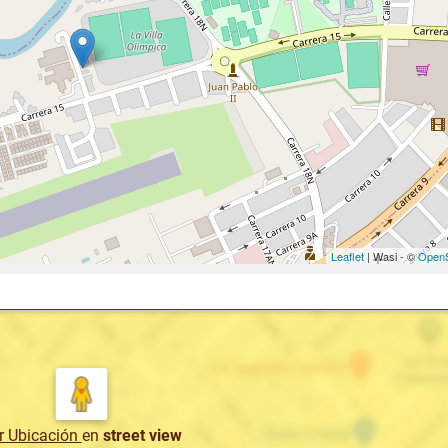
Leaflet
| Wasi - ©
OpenS
r Ubicación
en
street view