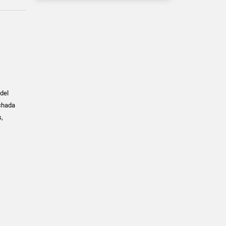
 del
achada
s,