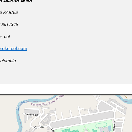
A LILIANA ERIRA
S RAICES
2 8617346
r_col
/brokercol.com
Colombia