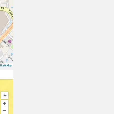
treetMap