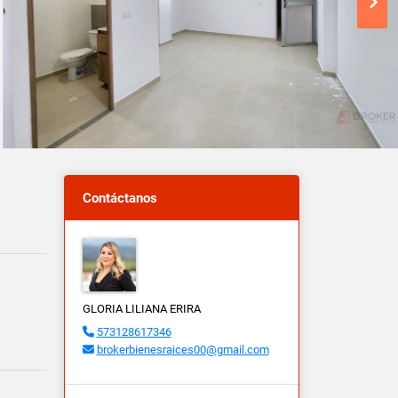
Contáctanos
GLORIA LILIANA ERIRA
573128617346
brokerbienesraices00@gmail.com