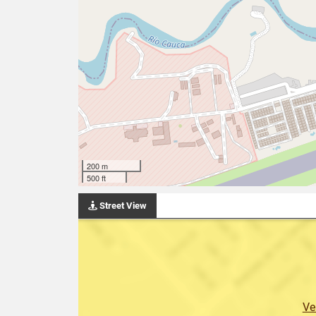
200 m
500 ft
Street View
Ve