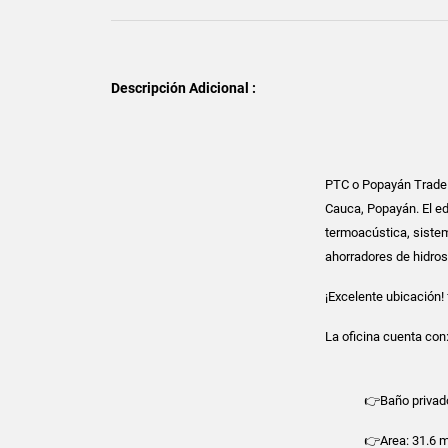
Descripción Adicional :
PTC o Popayán Trade C
Cauca, Popayán. El ed
termoacústica, sistem
ahorradores de hidrosa
¡Excelente ubicación!
La oficina cuenta con
👉Baño privad
👉Area: 31.6 