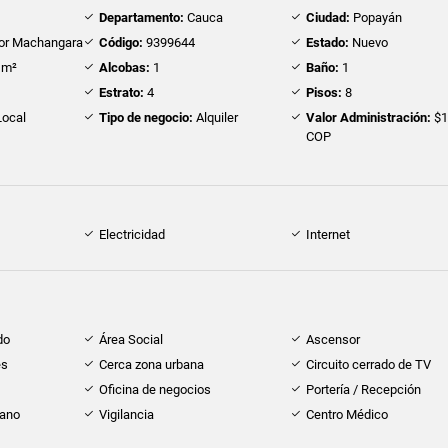
Departamento:
Cauca
Ciudad:
Popayán
or Machangara
Código:
9399644
Estado:
Nuevo
 m²
Alcobas:
1
Baño:
1
Estrato:
4
Pisos:
8
ocal
Tipo de negocio:
Alquiler
Valor Administración:
$1
COP
Electricidad
Internet
do
Área Social
Ascensor
es
Cerca zona urbana
Circuito cerrado de TV
Oficina de negocios
Portería / Recepción
cano
Vigilancia
Centro Médico