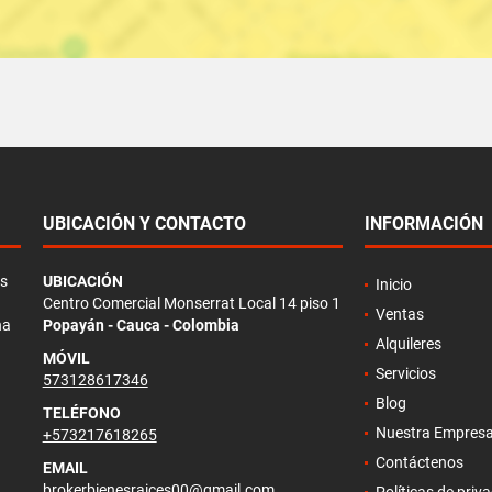
UBICACIÓN Y CONTACTO
INFORMACIÓN
as
UBICACIÓN
Inicio
Centro Comercial Monserrat Local 14 piso 1
Ventas
na
Popayán - Cauca - Colombia
Alquileres
MÓVIL
Servicios
573128617346
Blog
TELÉFONO
Nuestra Empres
+573217618265
Contáctenos
EMAIL
brokerbienesraices00@gmail.com