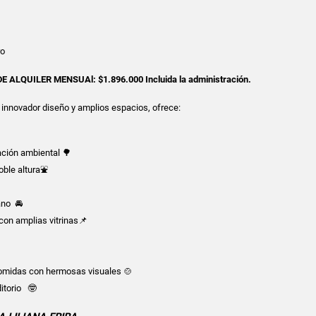
o
ALQUILER MENSUAl: $1.896.000 Incluida la administración.
u innovador diseño y amplios espacios, ofrece:
ación ambiental 🌳
oble altura⛲

ano 🚘
con amplias vitrinas📌
comidas con hermosas visuales 🍲
itorio 🤓