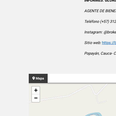
INFORMES: GLORI
AGENTE DE BIENE
Teléfono (+57) 31
Instagram: @broke
Sitio web:
https:/
Popayán, Cauca- 
Mapa
+
−