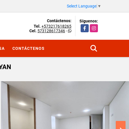
Select Language
▼
Contáctenos:
Síguenos:
Tel.
+573217618265
Facebook
Instagram
Cel.
573128617346
-
SA
CONTÁCTENOS
AYAN