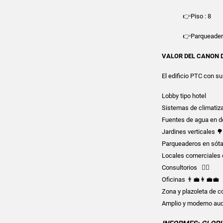
👉Piso : 8
👉Parqueader
VALOR DEL CANON DE 
El edificio PTC con s
Lobby tipo hotel
Sistemas de climatiz
Fuentes de agua en d
Jardines verticales 
Parqueaderos en sót
Locales comerciales 
Consultorios 👨‍⚕️
Oficinas 👨‍💼👩‍💼💼
Zona y plazoleta de 
Amplio y moderno aud