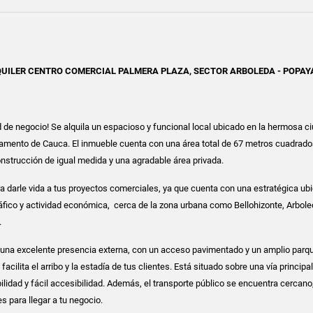
QUILER CENTRO COMERCIAL PALMERA PLAZA, SECTOR ARBOLEDA - POPAY
 de negocio! Se alquila un espacioso y funcional local ubicado en la hermosa c
tamento de Cauca. El inmueble cuenta con una área total de 67 metros cuadrado
onstrucción de igual medida y una agradable área privada.
ara darle vida a tus proyectos comerciales, ya que cuenta con una estratégica ub
ráfico y actividad económica, cerca de la zona urbana como Bellohizonte, Arboled
.
e una excelente presencia externa, con un acceso pavimentado y un amplio par
 facilita el arribo y la estadía de tus clientes. Está situado sobre una vía principal
ibilidad y fácil accesibilidad. Además, el transporte público se encuentra cercano,
s para llegar a tu negocio.