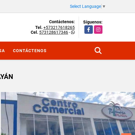
Select Language
▼
Contáctenos:
Síguenos:
Tel.
+573217618265
Facebook
Instagram
Cel.
573128617346
-
SA
CONTÁCTENOS
AYÁN