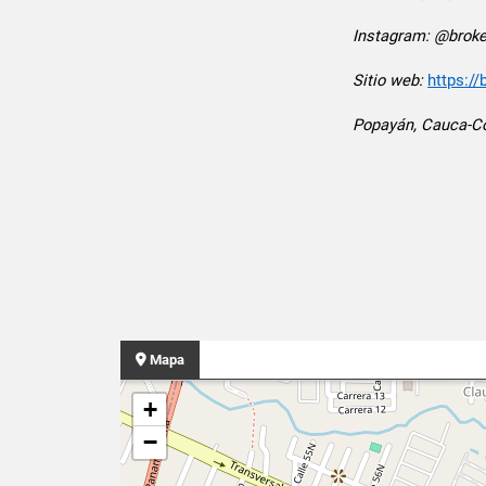
Instagram: @broke
Sitio web:
https:/
Popayán, Cauca-C
Mapa
+
−