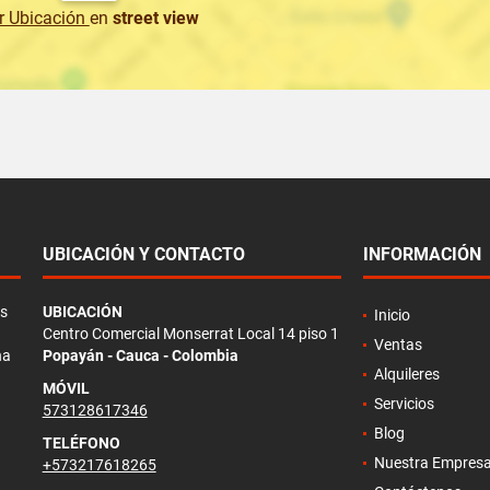
r Ubicación
en
street view
UBICACIÓN Y CONTACTO
INFORMACIÓN
as
UBICACIÓN
Inicio
Centro Comercial Monserrat Local 14 piso 1
Ventas
na
Popayán - Cauca - Colombia
Alquileres
MÓVIL
Servicios
573128617346
Blog
TELÉFONO
Nuestra Empres
+573217618265