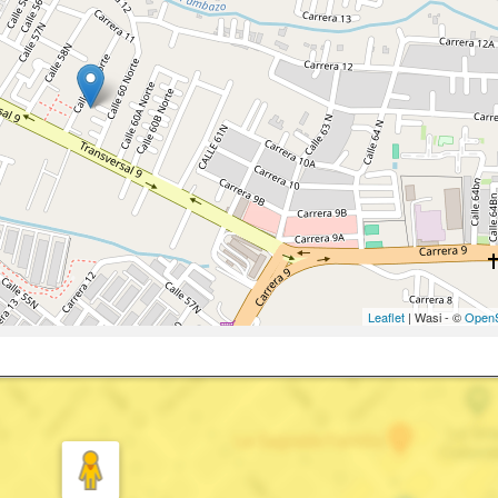
Leaflet
| Wasi - ©
OpenS