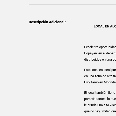
Descripción Adicional :
LOCAL EN AL
Excelente oportunidad
Popayán, en el depar
distribuidos en una c
Este local es ideal p
en una zona de alto t
Uvo, tambien Morinda
El local también tien
para visitantes, lo que
le brinda una alta vis
que no hay limitacione