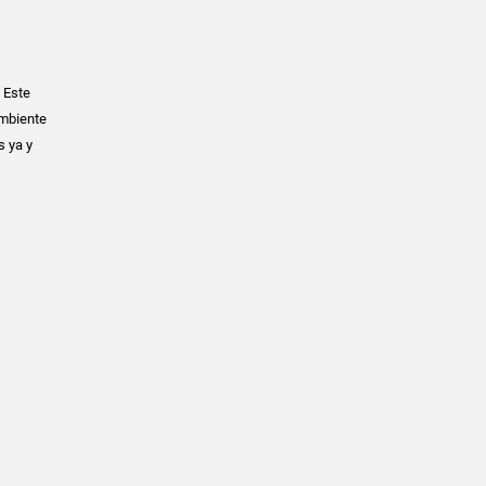
 Este
ambiente
s ya y