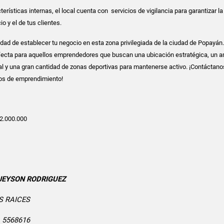
erísticas internas, el local cuenta con servicios de vigilancia para garantizar la
o y el de tus clientes.
idad de establecer tu negocio en esta zona privilegiada de la ciudad de Popayán.
rfecta para aquellos emprendedores que buscan una ubicación estratégica, un 
al y una gran cantidad de zonas deportivas para mantenerse activo. ¡Contáctano
ños de emprendimiento!
2.000.000
 JEYSON RODRIGUEZ
S RAICES
1 5568616