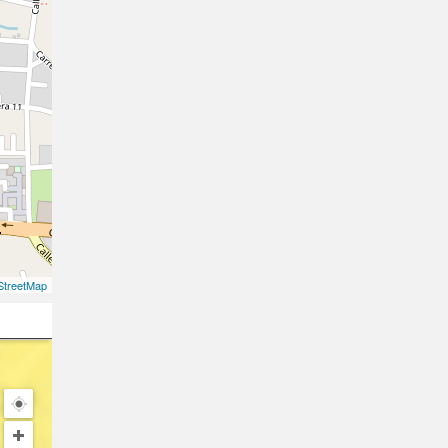
treetMap