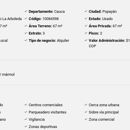
Departamento:
Cauca
Ciudad:
Popayán
o La Arboleda
Código:
10084598
Estado:
Usado
7 m²
Área Terreno:
67 m²
Área Privada:
67 m²
Estrato:
3
Pisos:
2
ocal
Tipo de negocio:
Alquiler
Valor Administración:
$1
COP
 / mármol
do
Centros comerciales
Cerca zona urbana
s
Parqueadero visitantes
Sobre vía principal
cano
Vigilancia
Zona comercial
Zonas deportivas