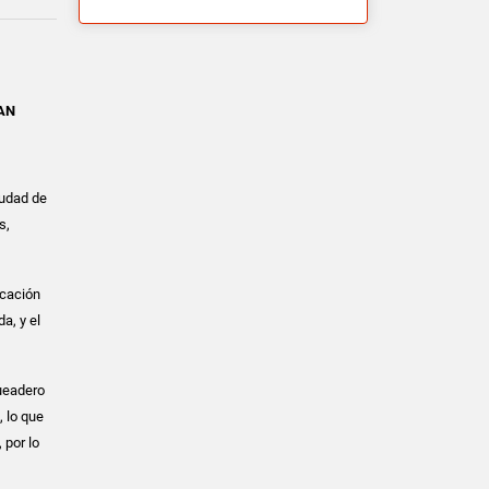
AN
iudad de
s,
icación
a, y el
queadero
, lo que
 por lo