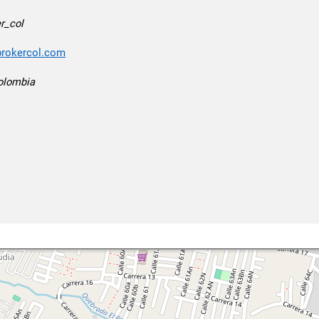
r_col
/brokercol.com
olombia