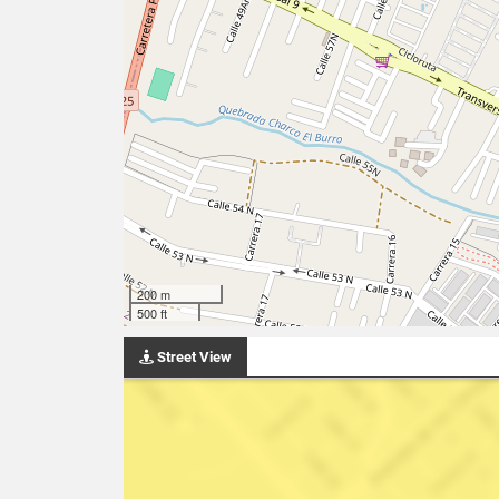
200 m
500 ft
Street View