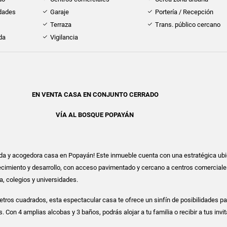
idades
Garaje
Portería / Recepción
Terraza
Trans. público cercano
da
Vigilancia
EN VENTA CASA EN CONJUNTO CERRADO
VÍA AL BOSQUE POPAYÁN
oda y acogedora casa en Popayán! Este inmueble cuenta con una estratégica ub
recimiento y desarrollo, con acceso pavimentado y cercano a centros comercial
a, colegios y universidades.
tros cuadrados, esta espectacular casa te ofrece un sinfín de posibilidades pa
. Con 4 amplias alcobas y 3 baños, podrás alojar a tu familia o recibir a tus inv