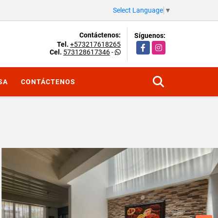
Select Language
▼
Contáctenos:
Síguenos:
Tel.
+573217618265
Facebook
Instagram
Cel.
573128617346
-
SA
CONTÁCTENOS