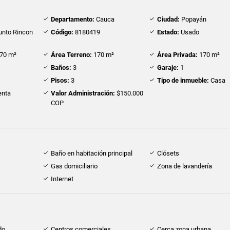
Departamento:
Cauca
Ciudad:
Popayán
unto Rincon
Código:
8180419
Estado:
Usado
70 m²
Área Terreno:
170 m²
Área Privada:
170 m²
Baños:
3
Garaje:
1
Pisos:
3
Tipo de inmueble:
Casa
nta
Valor Administración:
$150.000
COP
Baño en habitación principal
Clósets
Gas domiciliario
Zona de lavandería
Internet
do
Centros comerciales
Cerca zona urbana