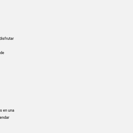
disfrutar
 de
os en una
gendar