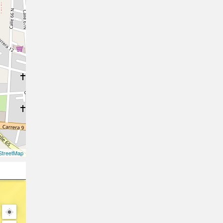
treetMap