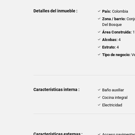
Detalles del inmueble :
País:
Colombia
Zona / barrio:
Conj
Del Bosque
Área Construida:
1
Alcobas:
4
Estrato:
4
Tipo de negocio:
Ve
Características interna :
Baño auxiliar
Cocina integral
Electricidad
Características externas :
Acceso pavimenta