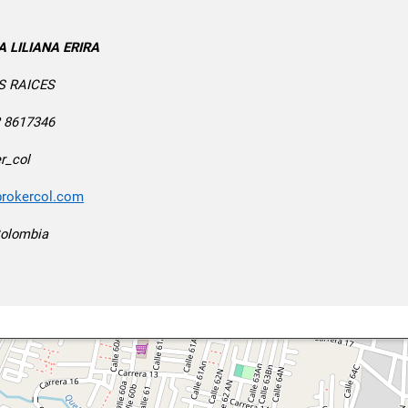
A LILIANA ERIRA
S RAICES
2 8617346
r_col
/brokercol.com
Colombia