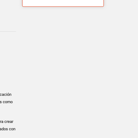
icación
es como
ra crear
itados con