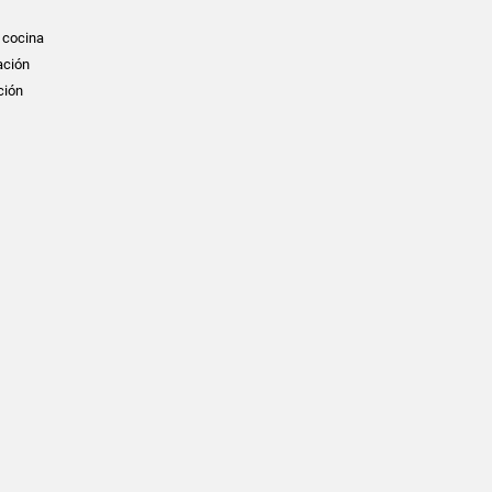
a cocina
ación
ción