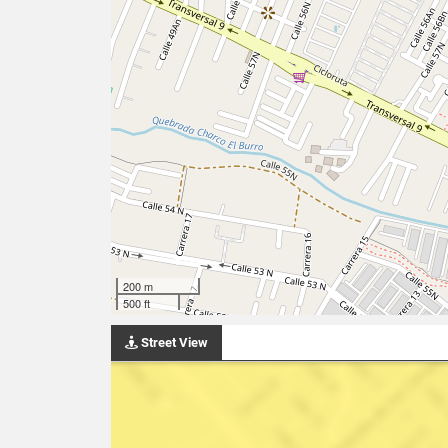
200 m
500 ft
Street View