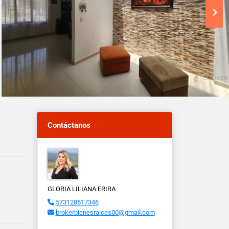
Contáctanos
GLORIA LILIANA ERIRA
573128617346
brokerbienesraices00@gmail.com