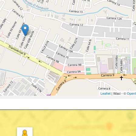
Leaflet
| Wasi - ©
OpenS