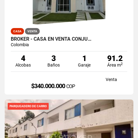
CASA
VENTA
BROKER - CASA EN VENTA CONJU…
Colombia
4
3
1
91.2
2
Alcobas
Baños
Garaje
Área m
Venta
$340.000.000
COP
PARQUEADERO DE CARRO