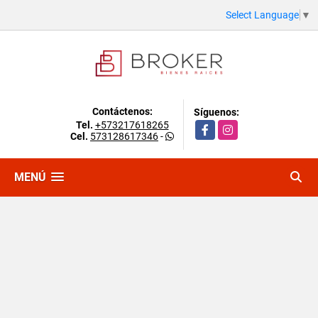
Select Language
▼
Contáctenos:
Síguenos:
Tel.
+573217618265
Facebook
Instagram
Cel.
573128617346
-
MENÚ