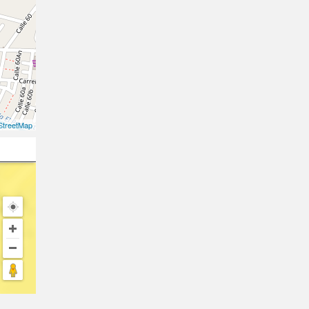
treetMap