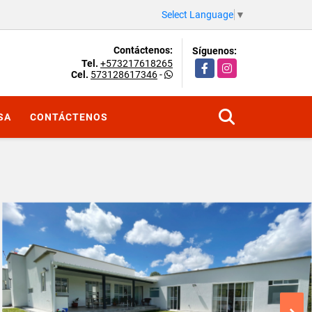
Select Language
▼
Contáctenos:
Síguenos:
Tel.
+573217618265
Facebook
Instagram
Cel.
573128617346
-
SA
CONTÁCTENOS