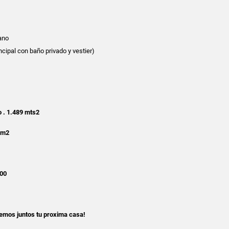
ano
ncipal con baño privado y vestier)
o . 1.489 mts2
 m2
000
mos juntos tu proxima casa!