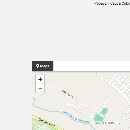
Popayán, Cauca Colo
Mapa
+
−