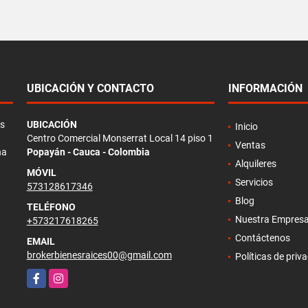
UBICACIÓN Y CONTACTO
INFORMACIÓN
as
UBICACIÓN
Inicio
Centro Comercial Monserrat Local 14 piso 1
Ventas
na
Popayán - Cauca - Colombia
Alquileres
MÓVIL
Servicios
573128617346
Blog
TELÉFONO
Nuestra Empres
+573217618265
Contáctenos
EMAIL
brokerbienesraices00@gmail.com
Políticas de priv
Facebook
Instagram