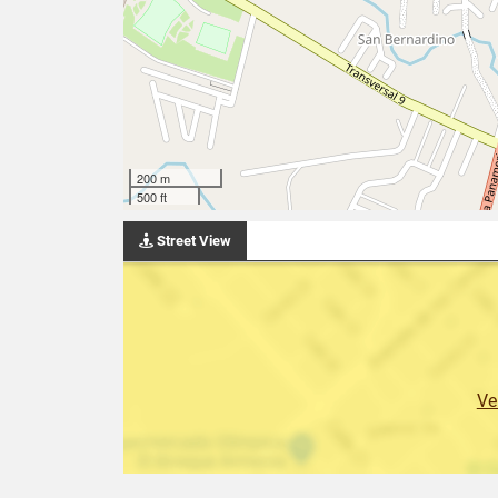
200 m
500 ft
Street View
Ve