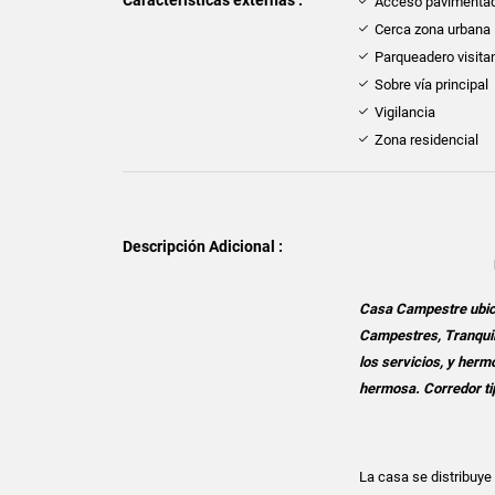
Características externas :
Acceso pavimenta
Cerca zona urbana
Parqueadero visita
Sobre vía principal
Vigilancia
Zona residencial
Descripción Adicional :
Casa Campestre ubica
Campestres, Tranquilo
los servicios, y her
hermosa. Corredor ti
La casa se distribuye 