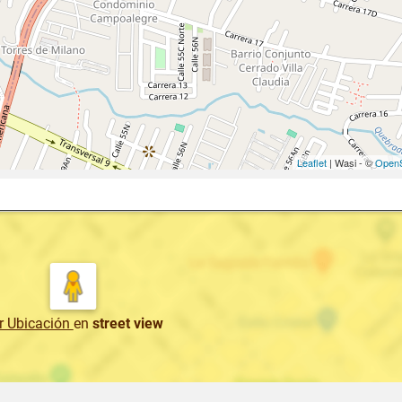
Leaflet
| Wasi - ©
OpenS
r Ubicación
en
street view