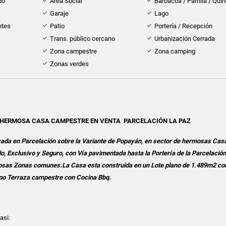
do
Área Social
Barbacoa / Parrilla / Qui
Garaje
Lago
ntes
Patio
Portería / Recepción
Trans. público cercano
Urbanización Cerrada
Zona campestre
Zona camping
Zonas verdes
HERMOSA CASA CAMPESTRE EN VENTA PARCELACIÓN LA PAZ
da en Parcelación sobre la Variante de Popayán, en sector de hermosas Cas
, Exclusivo y Seguro, con Vía pavimentada hasta la Portería de la Parcelación
mosas Zonas comunes.La Casa esta construida en un Lote plano de 1.489m2 con
po Terraza campestre con Cocina Bbq.
asi: