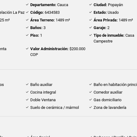
Departamento:
Cauca
Ciudad:
Popayán
lación La Paz
Código:
6434583
Estado:
Usado
25 m²
Área Terreno:
1489 m²
Área Privada:
1489 m²
Baños:
3
Garaje:
2
Piso:
1
Tipo de inmueble:
Casa
Campestre
nta
Valor Administración:
$200.000
COP
dos
Baño auxiliar
Baño en habitación princi
Cocina integral
Comedor auxiliar
Doble Ventana
Gas domiciliario
Suelo de cerámica / mármol
Zona de lavandería