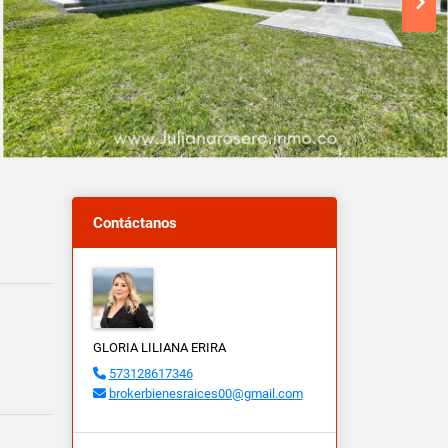
Contáctanos
GLORIA LILIANA ERIRA
573128617346
brokerbienesraices00@gmail.com