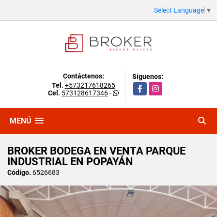
Select Language
▼
Contáctenos:
Síguenos:
Tel.
+573217618265
Facebook
Instagram
Cel.
573128617346
-
MENÚ
BROKER BODEGA EN VENTA PARQUE
INDUSTRIAL EN POPAYÁN
Código.
6526683