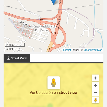
200 m
500 ft
Leaflet
| Wasi - ©
OpenStreetMap
Street View
Ver Ubicación
en
street view